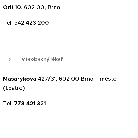
Orlí 10
, 602 00, Brno
Tel.
542 423 200
Všeobecný lékař
Masarykova
427/31, 602 00 Brno – město
(1.patro)
778 421 321
Tel.